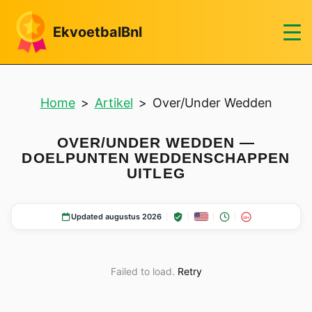
EkvoetbalBnl
Home
>
Artikel
>
Over/Under Wedden
OVER/UNDER WEDDEN —
DOELPUNTEN WEDDENSCHAPPEN
UITLEG
Updated augustus 2026
18+
Failed to load.
Retry