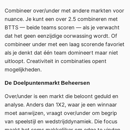
Combineer over/under met andere markten voor
nuance. Je kunt een over 2.5 combineren met
BTTS — beide teams scoren — als je verwacht
dat het geen eenzijdige oorwassing wordt. Of
combineer under met een laag scorende favoriet
als je denkt dat één team domineert maar niet
uitloopt. Creativiteit in combinaties opent
mogelijkheden.
De Doelpuntenmarkt Beheersen
Over/under is een markt die beloont geduld en
analyse. Anders dan 1X2, waar je een winnaar
moet aanwijzen, vraagt over/under om begrip
van speelstijl en wedstrijddynamiek. Die focus
maakt het soms makkelijker om edge te vinden