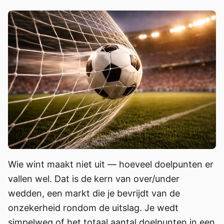
Wie wint maakt niet uit — hoeveel doelpunten er
vallen wel. Dat is de kern van over/under
wedden, een markt die je bevrijdt van de
onzekerheid rondom de uitslag. Je wedt
simpelweg of het totaal aantal doelpunten in een