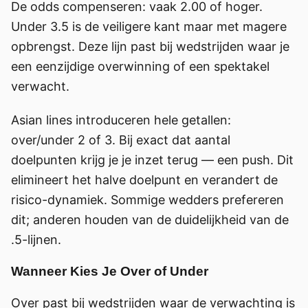
De odds compenseren: vaak 2.00 of hoger.
Under 3.5 is de veiligere kant maar met magere
opbrengst. Deze lijn past bij wedstrijden waar je
een eenzijdige overwinning of een spektakel
verwacht.
Asian lines introduceren hele getallen:
over/under 2 of 3. Bij exact dat aantal
doelpunten krijg je je inzet terug — een push. Dit
elimineert het halve doelpunt en verandert de
risico-dynamiek. Sommige wedders prefereren
dit; anderen houden van de duidelijkheid van de
.5-lijnen.
Wanneer Kies Je Over of Under
Over past bij wedstrijden waar de verwachting is