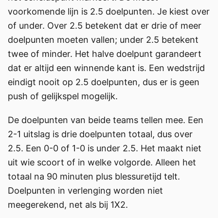
voorkomende lijn is 2.5 doelpunten. Je kiest over
of under. Over 2.5 betekent dat er drie of meer
doelpunten moeten vallen; under 2.5 betekent
twee of minder. Het halve doelpunt garandeert
dat er altijd een winnende kant is. Een wedstrijd
eindigt nooit op 2.5 doelpunten, dus er is geen
push of gelijkspel mogelijk.
De doelpunten van beide teams tellen mee. Een
2-1 uitslag is drie doelpunten totaal, dus over
2.5. Een 0-0 of 1-0 is under 2.5. Het maakt niet
uit wie scoort of in welke volgorde. Alleen het
totaal na 90 minuten plus blessuretijd telt.
Doelpunten in verlenging worden niet
meegerekend, net als bij 1X2.