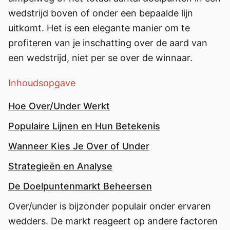
wedstrijd boven of onder een bepaalde lijn
uitkomt. Het is een elegante manier om te
profiteren van je inschatting over de aard van
een wedstrijd, niet per se over de winnaar.
Inhoudsopgave
Hoe Over/Under Werkt
Populaire Lijnen en Hun Betekenis
Wanneer Kies Je Over of Under
Strategieën en Analyse
De Doelpuntenmarkt Beheersen
Over/under is bijzonder populair onder ervaren
wedders. De markt reageert op andere factoren