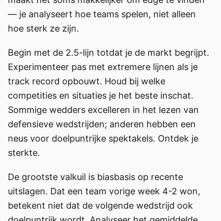
— je analyseert hoe teams spelen, niet alleen
hoe sterk ze zijn.
Begin met de 2.5-lijn totdat je de markt begrijpt.
Experimenteer pas met extremere lijnen als je
track record opbouwt. Houd bij welke
competities en situaties je het beste inschat.
Sommige wedders excelleren in het lezen van
defensieve wedstrijden; anderen hebben een
neus voor doelpuntrijke spektakels. Ontdek je
sterkte.
De grootste valkuil is biasbasis op recente
uitslagen. Dat een team vorige week 4-2 won,
betekent niet dat de volgende wedstrijd ook
doelpuntrijk wordt. Analyseer het gemiddelde