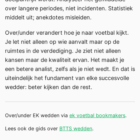
over langere periodes, niet incidenten. Statistiek
middelt uit; anekdotes misleiden.
Over/under verandert hoe je naar voetbal kijkt.
Je let niet alleen op wie aanvalt maar op de
ruimtes in de verdediging. Je ziet niet alleen
kansen maar de kwaliteit ervan. Het maakt je
een betere analist, zelfs als je niet wedt. En dat is
uiteindelijk het fundament van elke succesvolle
wedder: beter kijken dan de rest.
Over/under EK wedden via
ek voetbal bookmakers
.
Lees ook de gids over
BTTS wedden
.