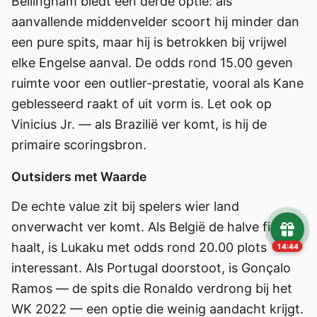
Bellingham biedt een derde optie: als
aanvallende middenvelder scoort hij minder dan
een pure spits, maar hij is betrokken bij vrijwel
elke Engelse aanval. De odds rond 15.00 geven
ruimte voor een outlier-prestatie, vooral als Kane
geblesseerd raakt of uit vorm is. Let ook op
Vinicius Jr. — als Brazilië ver komt, is hij de
primaire scoringsbron.
Outsiders met Waarde
De echte value zit bij spelers wier land
onverwacht ver komt. Als België de halve finale
haalt, is Lukaku met odds rond 20.00 plots
14:43
interessant. Als Portugal doorstoot, is Gonçalo
Ramos — de spits die Ronaldo verdrong bij het
WK 2022 — een optie die weinig aandacht krijgt.