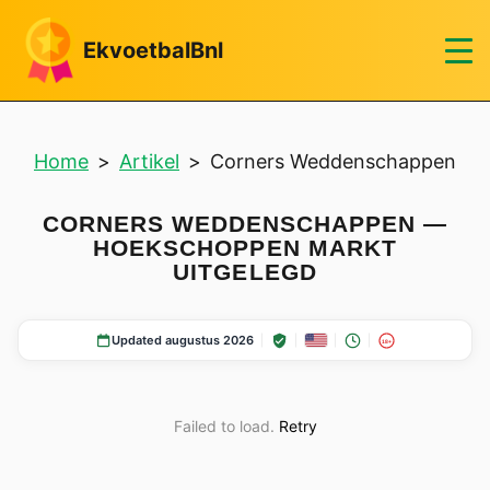
EkvoetbalBnl
Home
>
Artikel
>
Corners Weddenschappen
CORNERS WEDDENSCHAPPEN —
HOEKSCHOPPEN MARKT
UITGELEGD
Updated augustus 2026
18+
Failed to load.
Retry