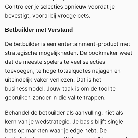
Controleer je selecties opnieuw voordat je
bevestigt, vooral bij vroege bets.
Betbuilder met Verstand
De betbuilder is een entertainment-product met
strategische mogelijkheden. De bookmaker weet
dat de meeste spelers te veel selecties
toevoegen, te hoge totaalquotes najagen en
uiteindelijk vaker verliezen. Dat is het
businessmodel. Jouw taak is om de tool te
gebruiken zonder in die val te trappen.
Behandel de betbuilder als aanvulling, niet als
kern van je wedstrategie. Je basis blijft single
bets op markten waar je edge hebt. De