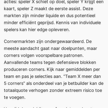
acties: speler X schiet op doel, speler Y krijgt een
kaart, speler Z maakt de eerste assist. Deze
markten zijn minder liquide en dus potentieel
minder efficiënt geprijsd. Kennis van individuele
spelers kan hier edge opleveren.
Cornermarkten zijn ondergewaardeerd. De
meeste aandacht gaat naar doelpunten, maar
corners volgen voorspelbare patronen.
Aanvallende teams tegen defensieve blokken
produceren corners. Kijk naar gemiddelden per
team en pas je selecties aan. “Team X meer dan
5 corners” als onderdeel van je betbuilder kan de
totaalquote verhogen zonder extreem risico toe
te voegen.