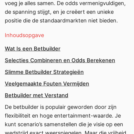
voeg je alles samen. De odds vermenigvuldigen,
de spanning stijgt, en je creëert een unieke
positie die de standaardmarkten niet bieden.
Inhoudsopgave
Wat Is een Betbuilder
Selecties Combineren en Odds Berekenen
Slimme Betbuilder Strategieën
Veelgemaakte Fouten Vermijden
Betbuilder met Verstand
De betbuilder is populair geworden door zijn
flexibiliteit en hoge entertainment-waarde. Je
kunt scenario’s samenstellen die je visie op een
wedstrijd exact weerspiegelen. Maar die vrijheid