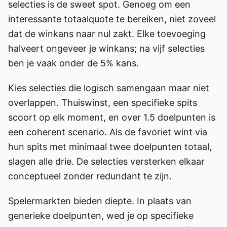
selecties is de sweet spot. Genoeg om een
interessante totaalquote te bereiken, niet zoveel
dat de winkans naar nul zakt. Elke toevoeging
halveert ongeveer je winkans; na vijf selecties
ben je vaak onder de 5% kans.
Kies selecties die logisch samengaan maar niet
overlappen. Thuiswinst, een specifieke spits
scoort op elk moment, en over 1.5 doelpunten is
een coherent scenario. Als de favoriet wint via
hun spits met minimaal twee doelpunten totaal,
slagen alle drie. De selecties versterken elkaar
conceptueel zonder redundant te zijn.
Spelermarkten bieden diepte. In plaats van
generieke doelpunten, wed je op specifieke