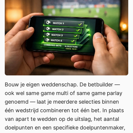
Bouw je eigen weddenschap. De betbuilder —
ook wel same game multi of same game parlay
genoemd — laat je meerdere selecties binnen
één wedstrijd combineren tot één bet. In plaats
van apart te wedden op de uitslag, het aantal
doelpunten en een specifieke doelpuntenmaker,