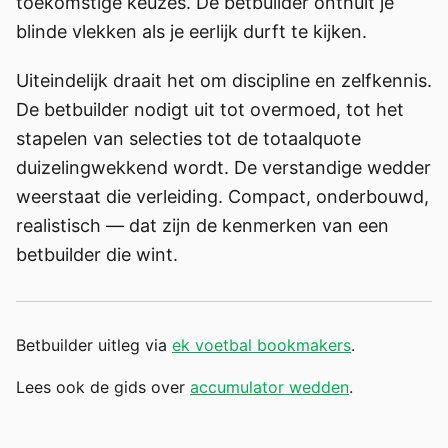
toekomstige keuzes. De betbuilder onthult je
blinde vlekken als je eerlijk durft te kijken.
Uiteindelijk draait het om discipline en zelfkennis.
De betbuilder nodigt uit tot overmoed, tot het
stapelen van selecties tot de totaalquote
duizelingwekkend wordt. De verstandige wedder
weerstaat die verleiding. Compact, onderbouwd,
realistisch — dat zijn de kenmerken van een
betbuilder die wint.
Betbuilder uitleg via
ek voetbal bookmakers
.
Lees ook de gids over
accumulator wedden
.