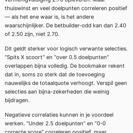
thuiswinst en veel doelpunten correleren positief
— als het ene waar is, is het andere
waarschijnlijker. De betbuilder-odd kan dan 2.40
of 2.50 zijn, niet 2.70.
Dit geldt sterker voor logisch verwante selecties.
“Spits X scoort” en “over 0.5 doelpunten”
overlappen bijna volledig. De bookmaker rekent
dat in, soms zo sterk dat de toevoeging
nauwelijks de totaalquote verhoogt. Verspil geen
selecties aan bijna-zekerheden die weinig
bijdragen.
Negatieve correlaties kunnen in je voordeel
werken. “Under 2.5 doelpunten” en “0-0
correcte score” correleren positief, maar