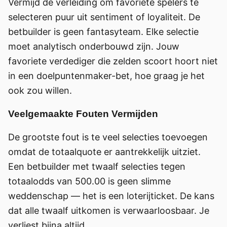
Vermijd de verleiding om favoriete spelers te
selecteren puur uit sentiment of loyaliteit. De
betbuilder is geen fantasyteam. Elke selectie
moet analytisch onderbouwd zijn. Jouw
favoriete verdediger die zelden scoort hoort niet
in een doelpuntenmaker-bet, hoe graag je het
ook zou willen.
Veelgemaakte Fouten Vermijden
De grootste fout is te veel selecties toevoegen
omdat de totaalquote er aantrekkelijk uitziet.
Een betbuilder met twaalf selecties tegen
totaalodds van 500.00 is geen slimme
weddenschap — het is een loterijticket. De kans
dat alle twaalf uitkomen is verwaarloosbaar. Je
verliest bijna altijd.