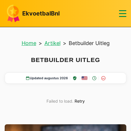
EkvoetbalBnl
Home
>
Artikel
>
Betbuilder Uitleg
BETBUILDER UITLEG
Updated augustus 2026
18+
Failed to load.
Retry